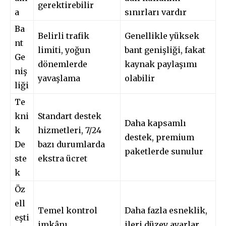
gerektirebilir
a
sınırları vardır
Ba
Belirli trafik
Genellikle yüksek
nt
limiti, yoğun
bant genişliği, fakat
Ge
dönemlerde
kaynak paylaşımı
niş
yavaşlama
olabilir
liği
Te
kni
Standart destek
Daha kapsamlı
k
hizmetleri, 7/24
destek, premium
De
bazı durumlarda
paketlerde sunulur
ste
ekstra ücret
k
Öz
ell
Temel kontrol
Daha fazla esneklik,
eşti
imkânı
ileri düzey ayarlar