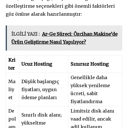
özelleştirme seçenekleri gibi önemli faktörleri
göz önüne alarak hazırlanmıştır:
İLGİLİ YAZI :
Ar-Ge Süreci: Özcihan Makine’de
Ürün Geliştirme Nasıl Yapılıyor?
Kri
Ucuz Hosting
Sınırsız Hosting
ter
Genellikle daha
Ma
Düşük başlangıç
yüksek yenileme
liy
fiyatları, uygun
ücreti, sabit
et
ödeme planları
fiyatlandırma
De
Limitsiz disk alanı
Sınırlı disk alanı;
pol
vaad edilir, ancak
yükseltme
am
adil kullanım