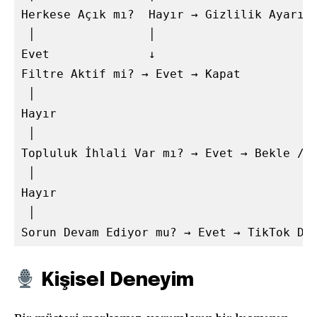
Herkese Açık mı?  Hayır → Gizlilik Ayarını
 │                │

Evet              ↓

Filtre Aktif mi? → Evet → Kapat

 │

Hayır

 │

Topluluk İhlali Var mı? → Evet → Bekle / İ
 │

Hayır

 │

Kişisel Deneyim