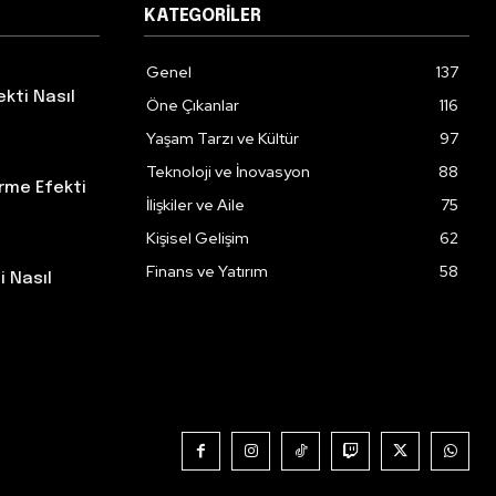
KATEGORILER
Genel
137
kti Nasıl
Öne Çıkanlar
116
Yaşam Tarzı ve Kültür
97
Teknoloji ve İnovasyon
88
irme Efekti
İlişkiler ve Aile
75
Kişisel Gelişim
62
Finans ve Yatırım
58
 Nasıl