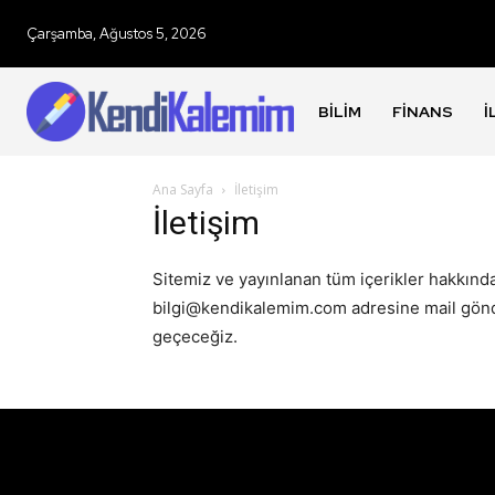
Çarşamba, Ağustos 5, 2026
BILIM
FINANS
İ
Ana Sayfa
İletişim
İletişim
Sitemiz ve yayınlanan tüm içerikler hakkında
bilgi@kendikalemim.com adresine mail gönder
geçeceğiz.