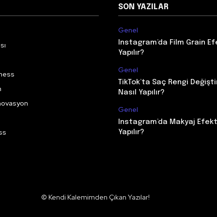
SON YAZILAR
Genel
Instagram’da Film Grain Efe
ası
Yapılır?
Genel
lness
TikTok’ta Saç Rengi Değişt
m
Nasıl Yapılır?
İnovasyon
Genel
Instagram’da Makyaj Efekti
ss
Yapılır?
© Kendi Kalemimden Çıkan Yazılar!