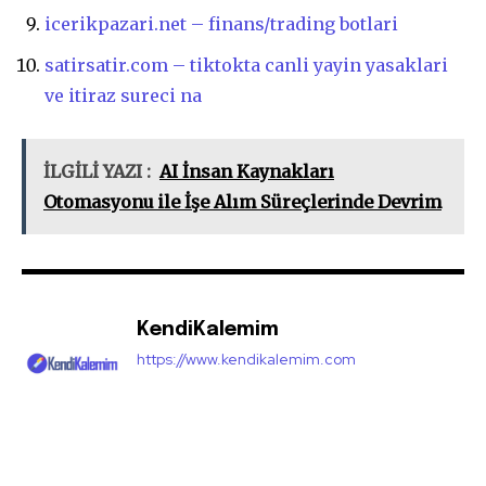
icerikpazari.net – finans/trading botlari
satirsatir.com – tiktokta canli yayin yasaklari
ve itiraz sureci na
İLGİLİ YAZI :
AI İnsan Kaynakları
Otomasyonu ile İşe Alım Süreçlerinde Devrim
KendiKalemim
https://www.kendikalemim.com