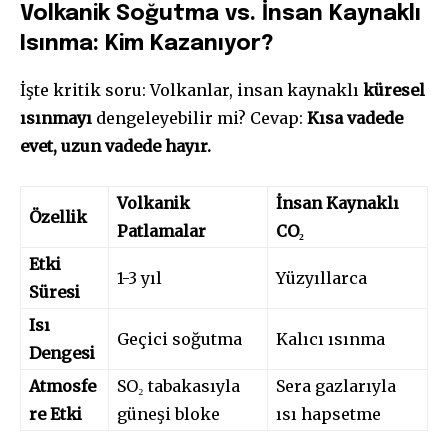
Volkanik Soğutma vs. İnsan Kaynaklı
Isınma: Kim Kazanıyor?
İşte kritik soru: Volkanlar, insan kaynaklı
küresel
ısınmayı
dengeleyebilir mi? Cevap:
Kısa vadede
evet, uzun vadede hayır.
Volkanik
İnsan Kaynaklı
Özellik
Patlamalar
CO₂
Etki
1-3 yıl
Yüzyıllarca
Süresi
Isı
Geçici soğutma
Kalıcı ısınma
Dengesi
Atmosfe
SO₂ tabakasıyla
Sera gazlarıyla
re Etki
güneşi bloke
ısı hapsetme