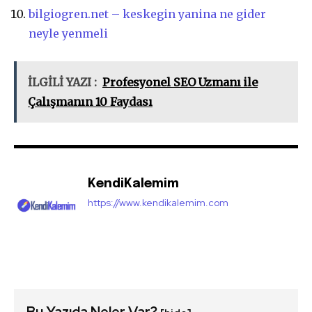
bilgiogren.net – keskegin yanina ne gider
neyle yenmeli
İLGİLİ YAZI :
Profesyonel SEO Uzmanı ile
Çalışmanın 10 Faydası
KendiKalemim
https://www.kendikalemim.com
Bu Yazıda Neler Var?