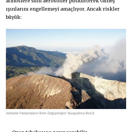
atmosfere suni aerosoller püskürterek Güneş
ışınlarını engellemeyi amaçlıyor. Ancak riskler
büyük:
Volkanik Patlamaların İklim Değişikliğini Yavaşlatma Rolü3