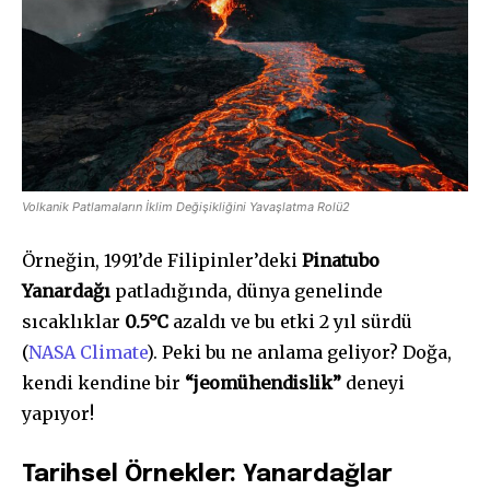
Volkanik Patlamaların İklim Değişikliğini Yavaşlatma Rolü2
Örneğin, 1991’de Filipinler’deki
Pinatubo
Yanardağı
patladığında, dünya genelinde
sıcaklıklar
0.5°C
azaldı ve bu etki 2 yıl sürdü
(
NASA Climate
). Peki bu ne anlama geliyor? Doğa,
kendi kendine bir
“jeomühendislik”
deneyi
yapıyor!
Tarihsel Örnekler: Yanardağlar