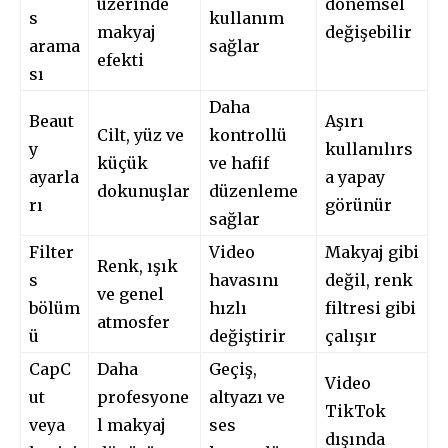
üzerinde
dönemsel
s
kullanım
makyaj
değişebilir
arama
sağlar
efekti
sı
Daha
Beaut
Aşırı
Cilt, yüz ve
kontrollü
y
kullanılırs
küçük
ve hafif
ayarla
a yapay
dokunuşlar
düzenleme
rı
görünür
sağlar
Filter
Video
Makyaj gibi
Renk, ışık
s
havasını
değil, renk
ve genel
bölüm
hızlı
filtresi gibi
atmosfer
ü
değiştirir
çalışır
CapC
Daha
Geçiş,
Video
ut
profesyone
altyazı ve
TikTok
veya
l makyaj
ses
dışında