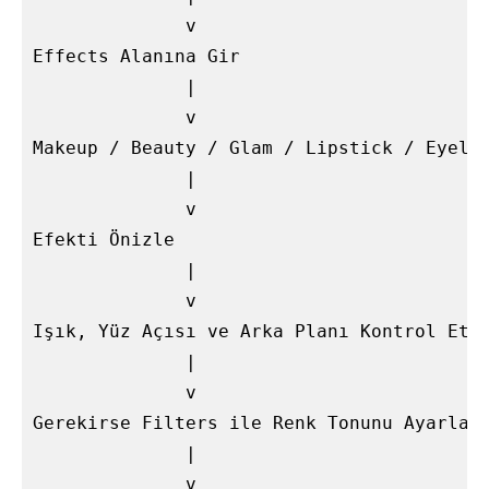
              v

Effects Alanına Gir

              |

              v

Makeup / Beauty / Glam / Lipstick / Eyelin
              |

              v

Efekti Önizle

              |

              v

Işık, Yüz Açısı ve Arka Planı Kontrol Et

              |

              v

Gerekirse Filters ile Renk Tonunu Ayarla

              |

              v
