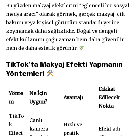
Bu yüzden makyaj efektlerini “eğlenceli bir sosyal
medya aracı” olarak görmek, gerçek makyaj, cilt
bakımı veya kişisel görünüm standardı yerine
koymamak daha sağlıklıdır. Doğal ve dengeli
efekt kullanımı çoğu zaman hem daha güvenilir
hem de daha estetik görünür.
TikTok’ta Makyaj Efekti Yapmanın
Yöntemleri
Dikkat
Yönte
Ne İçin
Avantajı
Edilecek
m
Uygun?
Nokta
TikTo
Canlı
k
Hızlı ve
kamera
Efekt adı
Effect
pratik