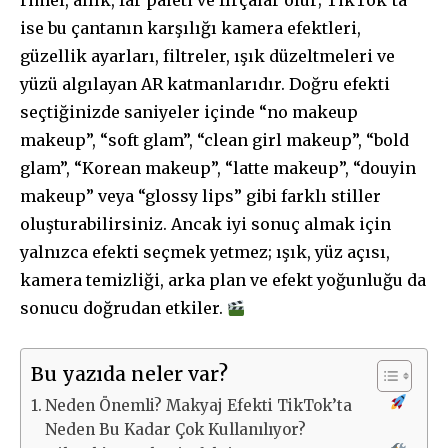
rimel, allık, far paleti ve fırçalar olur; TikTok’ta
ise bu çantanın karşılığı kamera efektleri,
güzellik ayarları, filtreler, ışık düzeltmeleri ve
yüzü algılayan AR katmanlarıdır. Doğru efekti
seçtiğinizde saniyeler içinde “no makeup
makeup”, “soft glam”, “clean girl makeup”, “bold
glam”, “Korean makeup”, “latte makeup”, “douyin
makeup” veya “glossy lips” gibi farklı stiller
oluşturabilirsiniz. Ancak iyi sonuç almak için
yalnızca efekti seçmek yetmez; ışık, yüz açısı,
kamera temizliği, arka plan ve efekt yoğunluğu da
sonucu doğrudan etkiler.
Bu yazıda neler var?
Neden Önemli? Makyaj Efekti TikTok’ta
Neden Bu Kadar Çok Kullanılıyor?