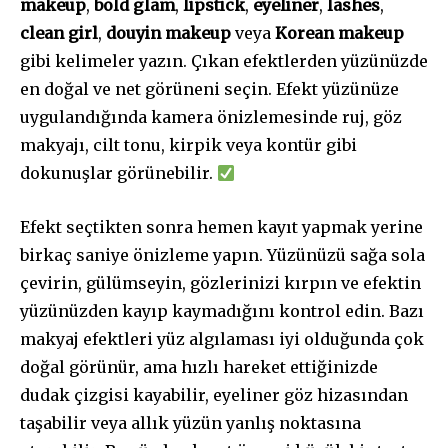
makeup
,
bold glam
,
lipstick
,
eyeliner
,
lashes
,
clean girl
,
douyin makeup
veya
Korean makeup
gibi kelimeler yazın. Çıkan efektlerden yüzünüzde
en doğal ve net görüneni seçin. Efekt yüzünüze
uygulandığında kamera önizlemesinde ruj, göz
makyajı, cilt tonu, kirpik veya kontür gibi
dokunuşlar görünebilir.
Efekt seçtikten sonra hemen kayıt yapmak yerine
birkaç saniye önizleme yapın. Yüzünüzü sağa sola
çevirin, gülümseyin, gözlerinizi kırpın ve efektin
yüzünüzden kayıp kaymadığını kontrol edin. Bazı
makyaj efektleri yüz algılaması iyi olduğunda çok
doğal görünür, ama hızlı hareket ettiğinizde
dudak çizgisi kayabilir, eyeliner göz hizasından
taşabilir veya allık yüzün yanlış noktasına