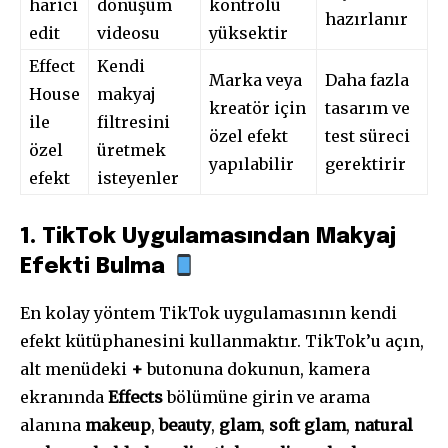
harici
dönüşüm
kontrolü
hazırlanır
edit
videosu
yüksektir
Effect
Kendi
Marka veya
Daha fazla
House
makyaj
kreatör için
tasarım ve
ile
filtresini
özel efekt
test süreci
özel
üretmek
yapılabilir
gerektirir
efekt
isteyenler
1. TikTok Uygulamasından Makyaj
Efekti Bulma
En kolay yöntem TikTok uygulamasının kendi
efekt kütüphanesini kullanmaktır. TikTok’u açın,
alt menüdeki
+
butonuna dokunun, kamera
ekranında
Effects
bölümüne girin ve arama
alanına
makeup
,
beauty
,
glam
,
soft glam
,
natural