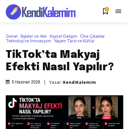
0
Genel
İlişkiler ve Aile
Kişisel Gelişim
Öne Çıkanlar
Teknoloji ve İnovasyon
Yaşam Tarzı ve Kültür
TikTok’ta Makyaj
Efekti Nasıl Yapılır?
Yazar:
KendiKalemim
5 Haziran 2026