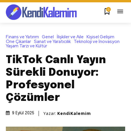
0
Finans ve Yatırım
Genel
İlişkiler ve Aile
Kişisel Gelişim
Öne Çıkanlar
Sanat ve Yaratıcılık
Teknoloji ve İnovasyon
Yaşam Tarzı ve Kültür
TikTok Canlı Yayın
Sürekli Donuyor:
Profesyonel
Çözümler
Yazar:
KendiKalemim
9 Eylül 2025