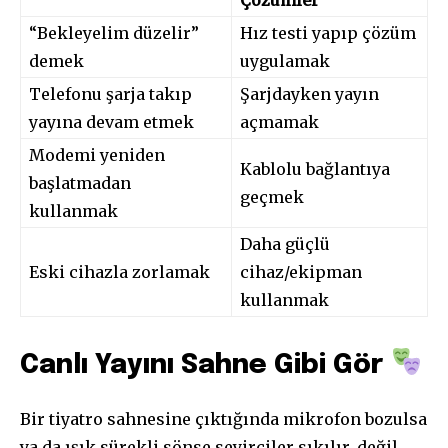
“Bekleyelim düzelir”
Hız testi yapıp çözüm
demek
uygulamak
Telefonu şarja takıp
Şarjdayken yayın
yayına devam etmek
açmamak
Modemi yeniden
Kablolu bağlantıya
başlatmadan
geçmek
kullanmak
Daha güçlü
Eski cihazla zorlamak
cihaz/ekipman
kullanmak
Canlı Yayını Sahne Gibi Gör
Bir tiyatro sahnesine çıktığında mikrofon bozulsa
ya da ışık sürekli sönse seyirciler sıkılır, değil