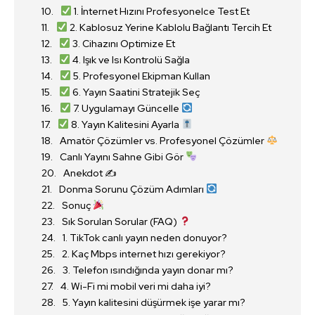
1. İnternet Hızını Profesyonelce Test Et
2. Kablosuz Yerine Kablolu Bağlantı Tercih Et
3. Cihazını Optimize Et
4. Işık ve Isı Kontrolü Sağla
5. Profesyonel Ekipman Kullan
6. Yayın Saatini Stratejik Seç
7. Uygulamayı Güncelle
8. Yayın Kalitesini Ayarla
Amatör Çözümler vs. Profesyonel Çözümler
Canlı Yayını Sahne Gibi Gör
Anekdot ✍️
Donma Sorunu Çözüm Adımları
Sonuç
Sık Sorulan Sorular (FAQ)
1. TikTok canlı yayın neden donuyor?
2. Kaç Mbps internet hızı gerekiyor?
3. Telefon ısındığında yayın donar mı?
4. Wi-Fi mi mobil veri mi daha iyi?
5. Yayın kalitesini düşürmek işe yarar mı?