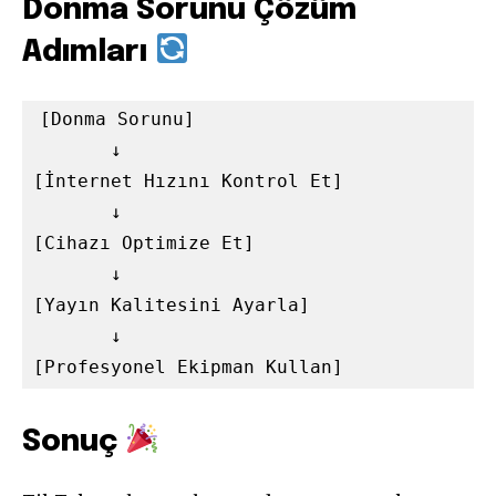
Donma Sorunu Çözüm
Adımları
[Donma Sorunu] 

       ↓

[İnternet Hızını Kontrol Et] 

       ↓

[Cihazı Optimize Et] 

       ↓

[Yayın Kalitesini Ayarla] 

       ↓

Sonuç