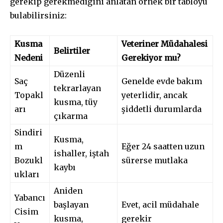
gerekip gerekmediğini anlatan örnek bir tabloyu
bulabilirsiniz:
Kusma
Veteriner Müdahalesi
Belirtiler
Nedeni
Gerekiyor mu?
Düzenli
Saç
Genelde evde bakım
tekrarlayan
Topakl
yeterlidir, ancak
kusma, tüy
arı
şiddetli durumlarda
çıkarma
Sindiri
Kusma,
m
Eğer 24 saatten uzun
ishaller, iştah
Bozukl
sürerse mutlaka
kaybı
ukları
Aniden
Yabancı
başlayan
Evet, acil müdahale
Cisim
kusma,
gerekir