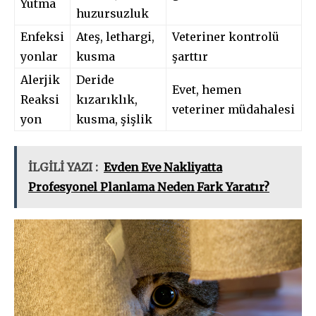
Yutma
huzursuzluk
Enfeksi
Ateş, lethargi,
Veteriner kontrolü
yonlar
kusma
şarttır
Alerjik
Deride
Evet, hemen
Reaksi
kızarıklık,
veteriner müdahalesi
yon
kusma, şişlik
İLGİLİ YAZI :
Evden Eve Nakliyatta
Profesyonel Planlama Neden Fark Yaratır?