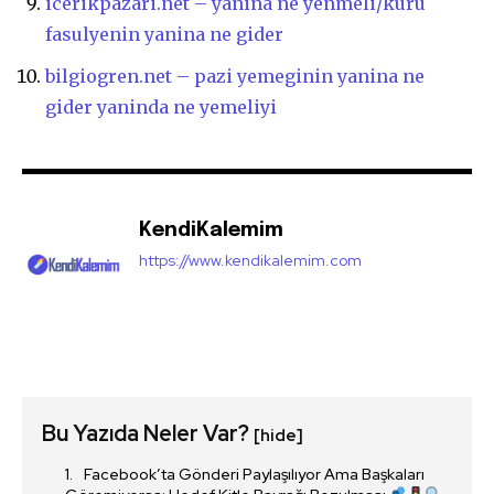
icerikpazari.net – yanina ne yenmeli/kuru
fasulyenin yanina ne gider
bilgiogren.net – pazi yemeginin yanina ne
gider yaninda ne yemeliyi
KendiKalemim
https://www.kendikalemim.com
Bu Yazıda Neler Var?
[hide]
Facebook’ta Gönderi Paylaşılıyor Ama Başkaları